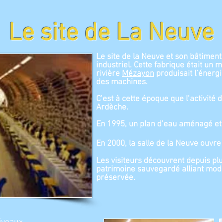
Le site de La Neuve
Le site de la Neuve et son bâtimen
industriel. Cette fabrique était un 
rivière
Mézayon
produisait l’énerg
des machines.
C’est à cette époque que l’activité 
Ardèche.
En 1995, un plan d’eau aménagé et s
En 2000, la salle de la Neuve ouvre
Les visiteurs découvrent depuis pl
patrimoine sauvegardé alliant mode
préservée.