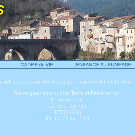
CADRE de VIE
ENFANCE & JEUNESSE
otre disposition deux sites pour vos réunion de famille, fê
Renseignements sur les Tarifs et Réservation :
Mairie de Lyas
Le Petit Tournon
07000 LYAS
Tél : 04 75 64 15 89