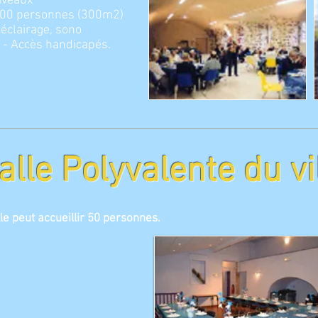
iveaux
e 300 personnes (300m2)
 éclairage, sono
 - Accès handicapés.
alle Polyvalente du vi
e peut accueillir 50 personnes.