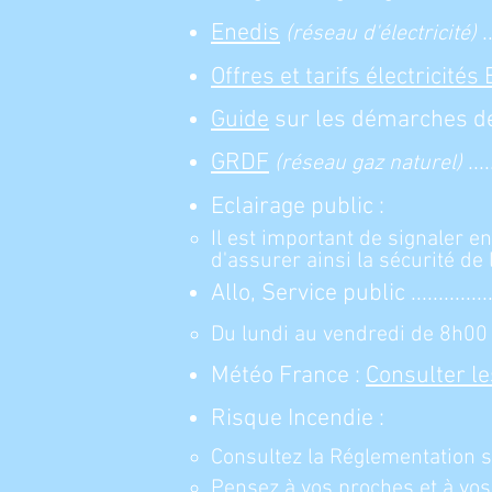
Enedis
.
(réseau d'électricité)
Offres et tarifs électricités
Guide
sur les démarches de
GRDF
....
(réseau gaz naturel)
Eclairage public :
Il est important de signaler e
d'assurer ainsi la sécurité de l
Allo, Service public ................
Du lundi au vendredi de 8h00
Météo France :
Consulter l
Risque Incendie :
Consultez la Réglementation s
​​Pensez à vos proches et à vos