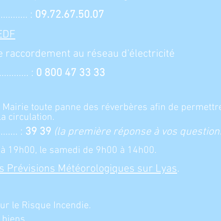
............ :
09.72.67.50.07
 EDF
 raccordement au réseau d'électricité
............ :
0 800 47 33 33
n Mairie toute panne des réverbères afin de permettr
a circulation.
...... :
39 39
(la première réponse à vos question
 à 19h00, le samedi de 9h00 à 14h00.
es Prévisions Météorologiques sur Lyas
.
ur le Risque Incendie.
 biens,