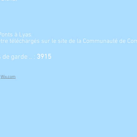
Ponts à Lyas.
 être téléchargés sur le site de la Communauté de C
de garde .. :
3915
h
Wix.com