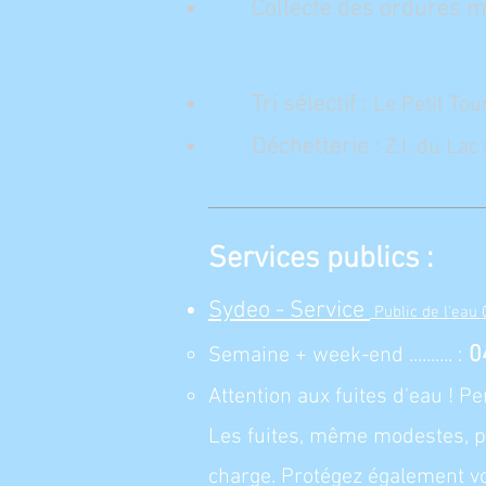
Collecte des ordures 
- Té
Tri sélectif :
Le Petit Tou
Déchetterie :
Z.I. du La
Services publics :
Sydeo - Service
Public de l'eau
0
Semaine + week-end .......... :
Attention aux fuites d'eau ! P
Les fuites, même modestes, p
charge. Protégez également vo