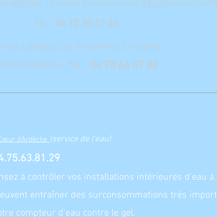
ménagères :
Contact Communauté d'Agglomération Pr
l.
:
04 75 20 27 22
rnon, Ladreyt, Les 3 chemins, Le Chêne.
Tél. :
04 75 64 07 86
c 07000 PRIVAS -
(service de l'eau)
 Cœur d'Ardèche
:
4.75.63.81.29
ensez à contrôler vos installations intérieures d'eau 
euvent entraîner des surconsommations très importa
tre compteur d'eau contre le gel.