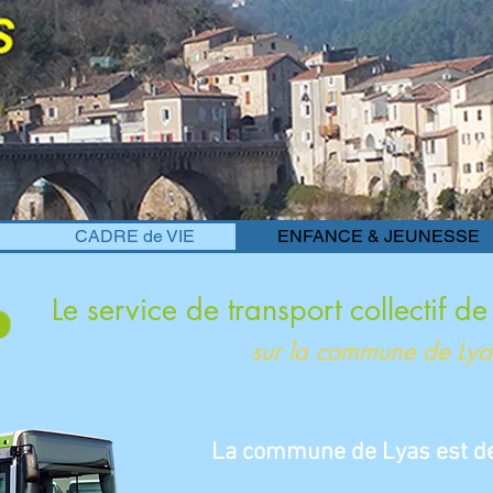
CADRE de VIE
ENFANCE & JEUNESSE
Le service de transport collectif d
sur la commune de Lya
La commune de Lyas est
d