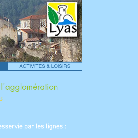
ACTIVITES & LOISIRS
e l'agglomération
s
esservie
par les lignes :