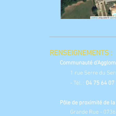
RENSEIGNEMENTS :
Communauté d'Agglomér
1 rue Serre du Ser
- Tél. :
04 75 64 07
Pôle de proximité de 
Grande Rue - 07360