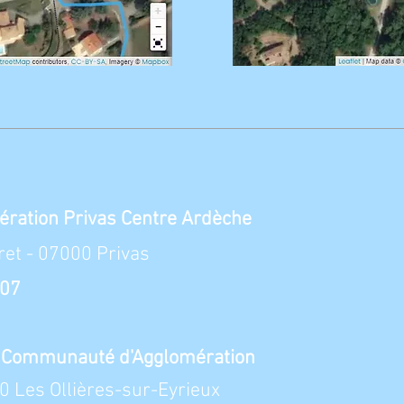
ation Privas Centre Ardèche
ret - 07000 Privas
 07
la Communauté d'Agglomération
 Les Ollières-sur-Eyrieux