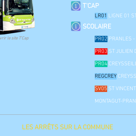
T'CAP
LR01
LIGNE 01 S
SCOLAIRE
rir le site T'Cap
PR02
PRANLES -
PR03
ST JULIEN 
PR04
CREYSSEIL
REGCREY
CREYSS
SV05
ST VINCENT
MONTAGUT-PRAN
LES ARRÊTS SUR LA COMMUNE