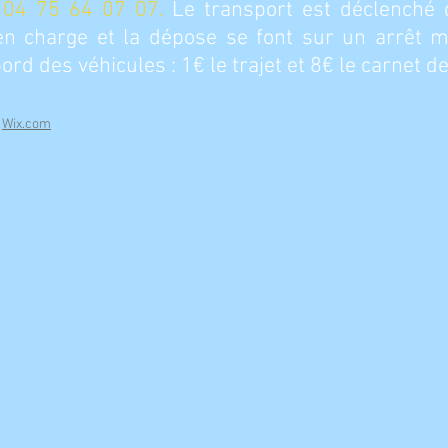
 04 75 64 07 07.
Le transport est déclenché 
en charge et la dépose se font sur un arrêt ma
d des véhicules : 1€ le trajet et 8€ le carnet de
h
Wix.com