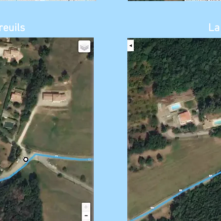
reuils
La