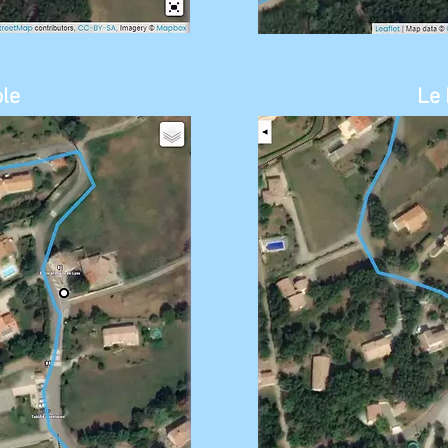
ole
Le